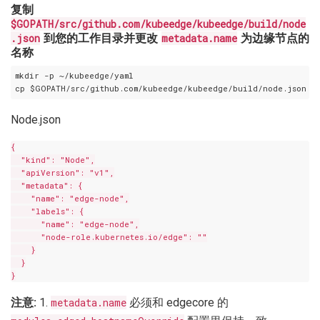
复制
$GOPATH/src/github.com/kubeedge/kubeedge/build/node
.json
到您的工作目录并更改
metadata.name
为边缘节点的
名称
mkdir -p ~/kubeedge/yaml

Node.json
{

  "kind": "Node",

  "apiVersion": "v1",

  "metadata": {

    "name": "edge-node",

    "labels": {

      "name": "edge-node",

      "node-role.kubernetes.io/edge": ""

    }

  }

注意:
1.
metadata.name
必须和 edgecore 的